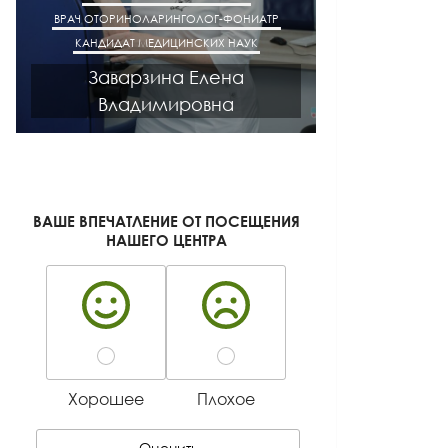
ВРАЧ ОТОРИНОЛАРИНГОЛОГ-ФОНИАТР
ВРАЧ АК
КАНДИДАТ МЕДИЦИНСКИХ НАУК
КАНДИДАТ М
Заварзина Елена
Кисел
Владимировна
Ген
ВАШЕ ВПЕЧАТЛЕНИЕ ОТ ПОСЕЩЕНИЯ
НАШЕГО ЦЕНТРА
Хорошее
Плохое
Оценить