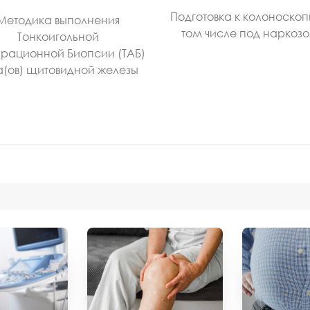
Подготовка к колоноскоп
Методика выполнения
том числе под наркоз
Тонкоигольной
рационной Биопсии (ТАБ)
а(ов) щитовидной железы