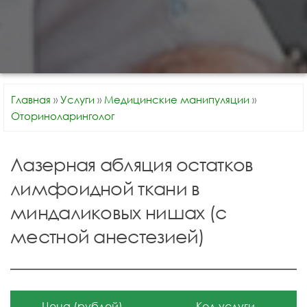
Главная
»
Услуги
»
Медицинские манипуляции
»
Оториноларинголог
Лазерная абляция остатков
лимфоидной ткани в
миндаликовых нишах (с
местной анестезией)
Цена (рублей)
Код услуги