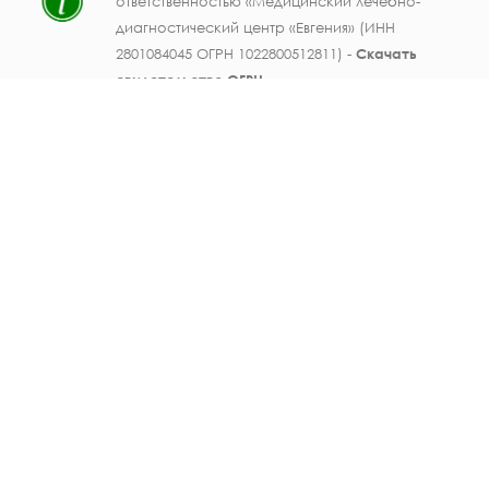
ответственностью «Медицинский лечебно-
диагностический центр «Евгения» (ИНН
2801084045 ОГРН 1022800512811) -
Скачать
свидетельство ОГРН
.
Лицензия на осуществление медицинской
деятельности № ЛО41-01123-28/003362104 от
25 декабря 2019 г., выдана Министерством
здравоохранения Амурской области) -
Скачать
.
Персональные данные должностных лиц
ООО МЛДЦ "Евгения" (ФИО, должность,
номер телефона, электронная почта,
данные документов об образовании и
опыте работы, фотографические
изображения) публикуются на настоящем
сайте с письменного согласия субъектов
персональных данных. Также