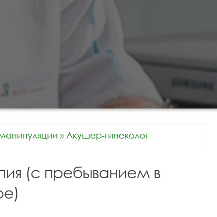
манипуляции
»
Акушер-гинеколог
пия (с пребыванием в
ре)