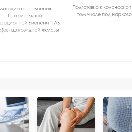
Подготовка к колоноскоп
Методика выполнения
том числе под наркоз
Тонкоигольной
рационной Биопсии (ТАБ)
а(ов) щитовидной железы