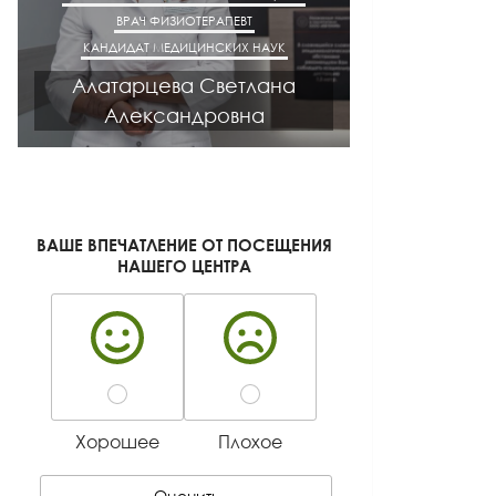
ВРАЧ ФИЗИОТЕРАПЕВТ
ВРАЧ НЕВРОЛОГ
КАНДИДАТ МЕДИЦИНСКИХ НАУК
КАНДИДАТ М
Алатарцева Светлана
Мака
Александровна
Алек
ВАШЕ ВПЕЧАТЛЕНИЕ ОТ ПОСЕЩЕНИЯ
НАШЕГО ЦЕНТРА
Хорошее
Плохое
Оценить