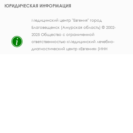
ЮРИДИЧЕСКАЯ ИНФОРМАЦИЯ
Медицинский центр "Евгения" город
Благовещенск (Амурская область) © 2002-
2025 Общество с ограниченной
ответственностью «Медицинский лечебно-
диагностический центр «Евгения» (ИНН
2801084045 ОГРН 1022800512811) -
Скачать
свидетельство ОГРН
.
Лицензия на осуществление медицинской
деятельности № ЛО41-01123-28/003362104 от
25 декабря 2019 г., выдана Министерством
здравоохранения Амурской области) -
Скачать
.
Персональные данные должностных лиц
ООО МЛДЦ "Евгения" (ФИО, должность,