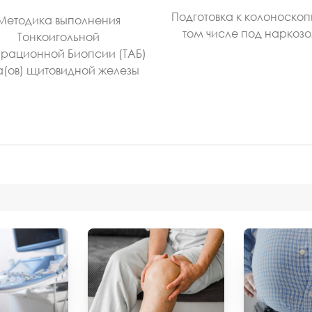
Подготовка к колоноскоп
Методика выполнения
том числе под наркоз
Тонкоигольной
рационной Биопсии (ТАБ)
а(ов) щитовидной железы