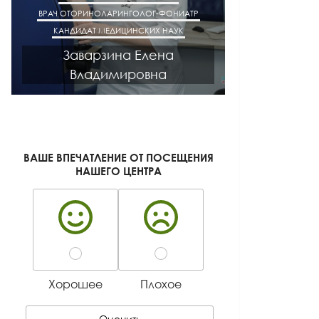
ВРАЧ ОТОРИНОЛАРИНГОЛОГ-ФОНИАТР
ВРАЧ АК
КАНДИДАТ МЕДИЦИНСКИХ НАУК
КАНДИДАТ М
Заварзина Елена
Кисел
Владимировна
Ген
ВАШЕ ВПЕЧАТЛЕНИЕ ОТ ПОСЕЩЕНИЯ
НАШЕГО ЦЕНТРА
Хорошее
Плохое
Оценить