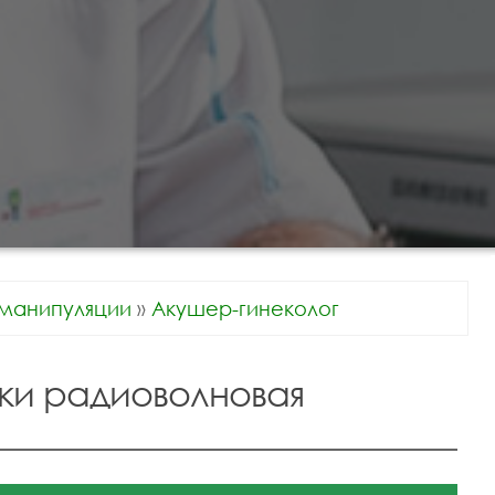
манипуляции
»
Акушер-гинеколог
ки радиоволновая