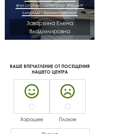
ВРАЧ ОТОРИНОЛАРИНГОЛОГ-ФОНИАТР
ВРАЧ АК
КАНДИДАТ МЕДИЦИНСКИХ НАУК
КАНДИДАТ М
Заварзина Елена
Кисел
Владимировна
Ген
ВАШЕ ВПЕЧАТЛЕНИЕ ОТ ПОСЕЩЕНИЯ
НАШЕГО ЦЕНТРА
Хорошее
Плохое
Оценить