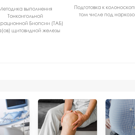
Подготовка к колоноскоп
Методика выполнения
том числе под наркоз
Тонкоигольной
рационной Биопсии (ТАБ)
а(ов) щитовидной железы