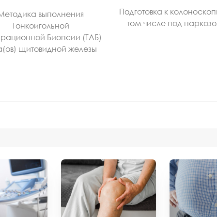
Подготовка к колоноскоп
Методика выполнения
том числе под наркоз
Тонкоигольной
рационной Биопсии (ТАБ)
а(ов) щитовидной железы