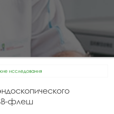
кие исследования
 эндоскопического
USB-флеш