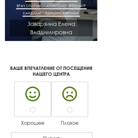
ВРАЧ ОТОРИНОЛАРИНГОЛОГ-ФОНИАТР
ВРАЧ АК
КАНДИДАТ МЕДИЦИНСКИХ НАУК
КАНДИДАТ М
Заварзина Елена
Кисел
Владимировна
Ген
ВАШЕ ВПЕЧАТЛЕНИЕ ОТ ПОСЕЩЕНИЯ
НАШЕГО ЦЕНТРА
Хорошее
Плохое
Оценить