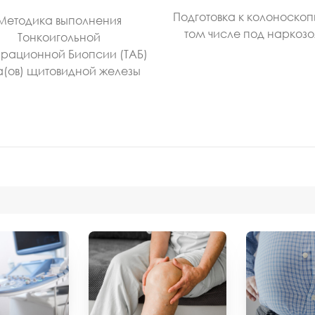
Подготовка к колоноскоп
Методика выполнения
том числе под наркоз
Тонкоигольной
рационной Биопсии (ТАБ)
а(ов) щитовидной железы