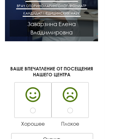
ВРАЧ ОТОРИНОЛАРИНГОЛОГ-ФОНИАТР
ВРАЧ АК
КАНДИДАТ МЕДИЦИНСКИХ НАУК
КАНДИДАТ М
Заварзина Елена
Кисел
Владимировна
Ген
ВАШЕ ВПЕЧАТЛЕНИЕ ОТ ПОСЕЩЕНИЯ
НАШЕГО ЦЕНТРА
Хорошее
Плохое
Оценить