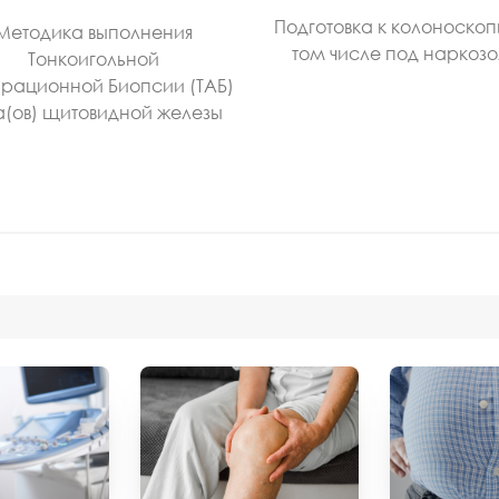
Подготовка к колоноскоп
Методика выполнения
том числе под наркоз
Тонкоигольной
рационной Биопсии (ТАБ)
а(ов) щитовидной железы