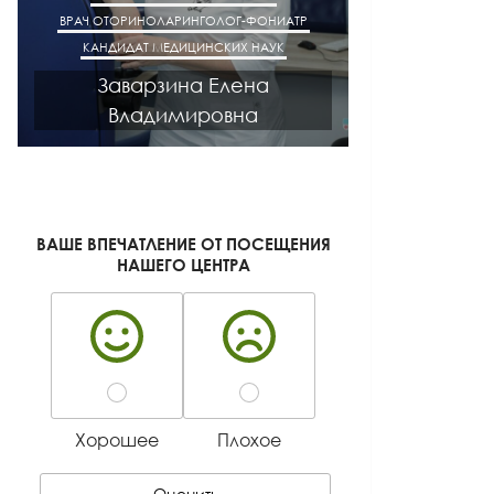
ВРАЧ ОТОРИНОЛАРИНГОЛОГ-ФОНИАТР
ВРАЧ АК
КАНДИДАТ МЕДИЦИНСКИХ НАУК
КАНДИДАТ М
Заварзина Елена
Кисел
Владимировна
Ген
ВАШЕ ВПЕЧАТЛЕНИЕ ОТ ПОСЕЩЕНИЯ
НАШЕГО ЦЕНТРА
Хорошее
Плохое
Оценить