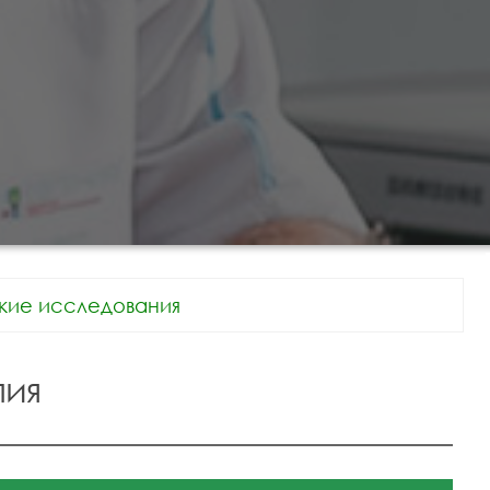
кие исследования
пия