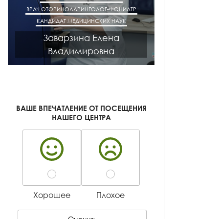
ВРАЧ ОТОРИНОЛАРИНГОЛОГ-ФОНИАТР
ВРАЧ АК
КАНДИДАТ МЕДИЦИНСКИХ НАУК
КАНДИДАТ М
Заварзина Елена
Кисел
Владимировна
Ген
ВАШЕ ВПЕЧАТЛЕНИЕ ОТ ПОСЕЩЕНИЯ
НАШЕГО ЦЕНТРА
Хорошее
Плохое
Оценить