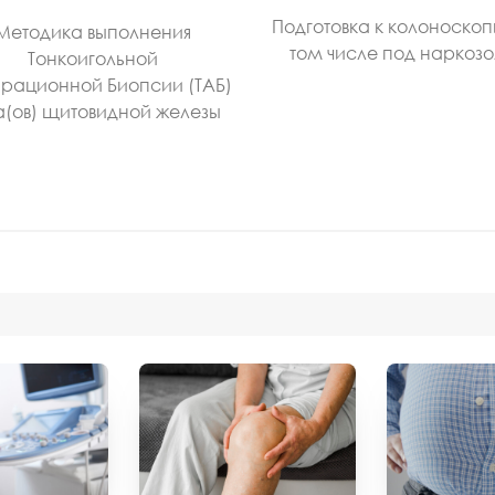
Подготовка к колоноскоп
Методика выполнения
том числе под наркоз
Тонкоигольной
рационной Биопсии (ТАБ)
а(ов) щитовидной железы