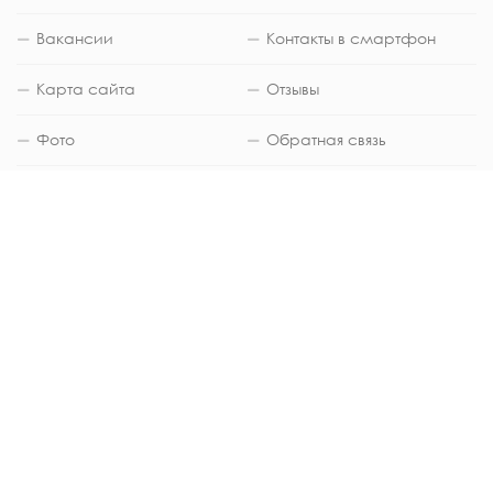
Вакансии
Контакты в смартфон
Карта сайта
Отзывы
Фото
Обратная связь
ЮРИДИЧЕСКАЯ ИНФОРМАЦИЯ
Медицинский центр "Евгения" город
Благовещенск (Амурская область) © 2002-
2025 Общество с ограниченной
ответственностью «Медицинский лечебно-
диагностический центр «Евгения» (ИНН
2801084045 ОГРН 1022800512811) -
Скачать
свидетельство ОГРН
.