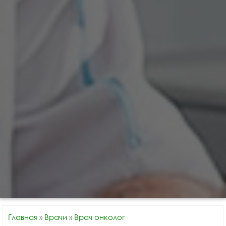
Главная
»
Врачи
»
Врач онколог