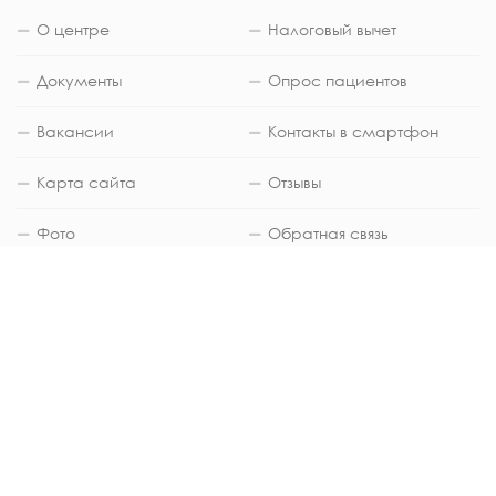
О центре
Налоговый вычет
Документы
Опрос пациентов
Вакансии
Контакты в смартфон
Карта сайта
Отзывы
Фото
Обратная связь
ЮРИДИЧЕСКАЯ ИНФОРМАЦИЯ
Медицинский центр "Евгения" город
Благовещенск (Амурская область) © 2002-
2025 Общество с ограниченной
ответственностью «Медицинский лечебно-
диагностический центр «Евгения» (ИНН