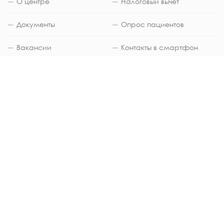
О центре
Налоговый вычет
Документы
Опрос пациентов
Вакансии
Контакты в смартфон
Карта сайта
Отзывы
Фото
Обратная связь
ЮРИДИЧЕСКАЯ ИНФОРМАЦИЯ
Медицинский центр "Евгения" город
Благовещенск (Амурская область) © 2002-
2025 Общество с ограниченной
ответственностью «Медицинский лечебно-
диагностический центр «Евгения» (ИНН
2801084045 ОГРН 1022800512811) -
Скачать