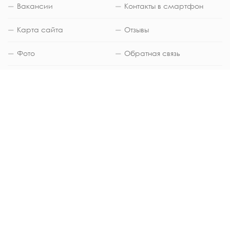
Вакансии
Контакты в смартфон
Карта сайта
Отзывы
Фото
Обратная связь
ЮРИДИЧЕСКАЯ ИНФОРМАЦИЯ
Медицинский центр "Евгения" город
Благовещенск (Амурская область) © 2002-
2025 Общество с ограниченной
ответственностью «Медицинский лечебно-
диагностический центр «Евгения» (ИНН
2801084045 ОГРН 1022800512811) -
Скачать
свидетельство ОГРН
.
Лицензия на осуществление медицинской