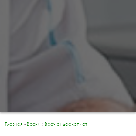
Главная
»
Врачи
»
Врач эндоскопист