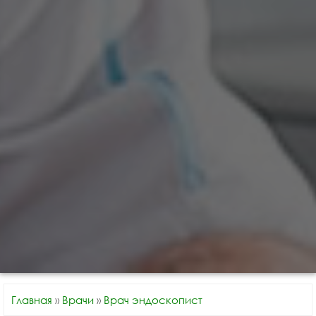
Главная
»
Врачи
»
Врач эндоскопист