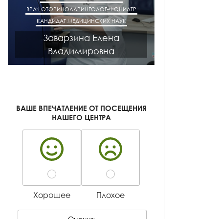
ВРАЧ ОТОРИНОЛАРИНГОЛОГ-ФОНИАТР
ВРАЧ АК
КАНДИДАТ МЕДИЦИНСКИХ НАУК
КАНДИДАТ М
Заварзина Елена
Кисел
Владимировна
Ген
ВАШЕ ВПЕЧАТЛЕНИЕ ОТ ПОСЕЩЕНИЯ
НАШЕГО ЦЕНТРА
Хорошее
Плохое
Оценить