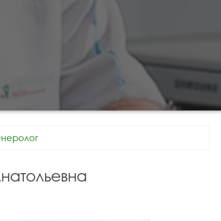
енеролог
Анатольевна