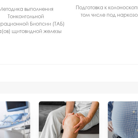
Подготовка к колоноскоп
Методика выполнения
том числе под наркоз
Тонкоигольной
рационной Биопсии (ТАБ)
а(ов) щитовидной железы