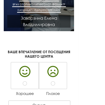
ВРАЧ ОТОРИНОЛАРИНГОЛОГ-ФОНИАТР
ВРАЧ АК
КАНДИДАТ МЕДИЦИНСКИХ НАУК
КАНДИДАТ М
Заварзина Елена
Кисел
Владимировна
Ген
ВАШЕ ВПЕЧАТЛЕНИЕ ОТ ПОСЕЩЕНИЯ
НАШЕГО ЦЕНТРА
Хорошее
Плохое
Оценить