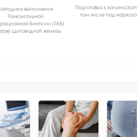
Подготовка к колоноскоп
Методика выполнения
том числе под наркоз
Тонкоигольной
рационной Биопсии (ТАБ)
а(ов) щитовидной железы