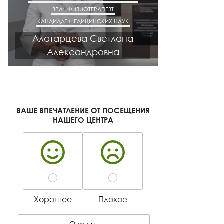
ВРАЧ ФИЗИОТЕРАПЕВТ
ВРАЧ НЕВРОЛОГ
КАНДИДАТ МЕДИЦИНСКИХ НАУК
КАНДИДАТ М
Алатарцева Светлана
Мака
Александровна
Алек
ВАШЕ ВПЕЧАТЛЕНИЕ ОТ ПОСЕЩЕНИЯ
НАШЕГО ЦЕНТРА
Хорошее
Плохое
Оценить