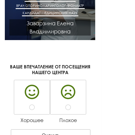
ВРАЧ ОТОРИНОЛАРИНГОЛОГ-ФОНИАТР
ВРАЧ АК
КАНДИДАТ МЕДИЦИНСКИХ НАУК
КАНДИДАТ М
Заварзина Елена
Кисел
Владимировна
Ген
ВАШЕ ВПЕЧАТЛЕНИЕ ОТ ПОСЕЩЕНИЯ
НАШЕГО ЦЕНТРА
Хорошее
Плохое
Оценить