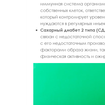
иммунная система организм
собственных клеток, ответств
который контролирует уровен
нуждаются в регулярных инъек
Сахарный диабет 2 типа (СД
связан с недостаточной спос
с его недостаточным производ
факторами образа жизни, так
физическая активность и ожи
ВРАЧ ЛФК И СП