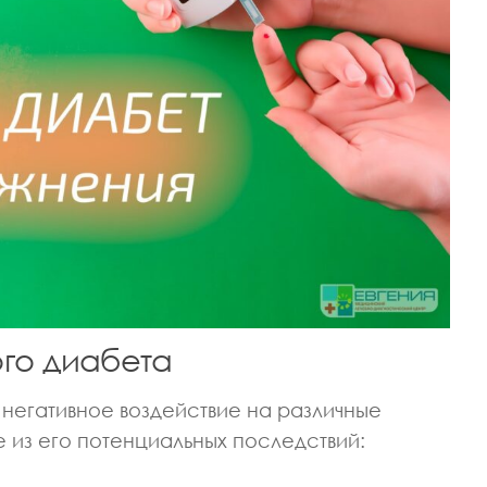
ИЗИОТЕРАПЕВТ
ВРАЧ НЕВРОЛОГ
ВРАЧ ПРОФПАТОЛОГ
ЕДИЦИНСКИХ НАУК
КАНДИДАТ МЕДИЦИНСКИХ НАУК
ва Светлана
Макарова Ася
андровна
Александровна
го диабета
негативное воздействие на различные
е из его потенциальных последствий: