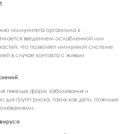
и
ИЗИОТЕРАПЕВТ
ВРАЧ НЕВРОЛОГ
ВРАЧ ПРОФПАТОЛОГ
ЕДИЦИНСКИХ НАУК
КАНДИДАТ МЕДИЦИНСКИХ НАУК
ва Светлана
Макарова Ася
нию иммунитета организма к
андровна
Александровна
тигается введением ослабленной или
частей, что позволяет иммунной системе
ией в случае контакта с живым
жнений
ия тяжелых форм заболевания и
 для групп риска, таких как дети, пожилые
болеваниями.
вируса