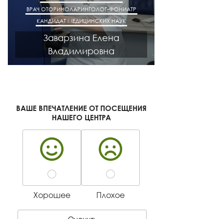
ВРАЧ ОТОРИНОЛАРИНГОЛОГ-ФОНИАТР
ВРАЧ АК
КАНДИДАТ МЕДИЦИНСКИХ НАУК
КАНДИДАТ М
Заварзина Елена
Кисел
Владимировна
Ген
ВАШЕ ВПЕЧАТЛЕНИЕ ОТ ПОСЕЩЕНИЯ
НАШЕГО ЦЕНТРА
Хорошее
Плохое
Оценить