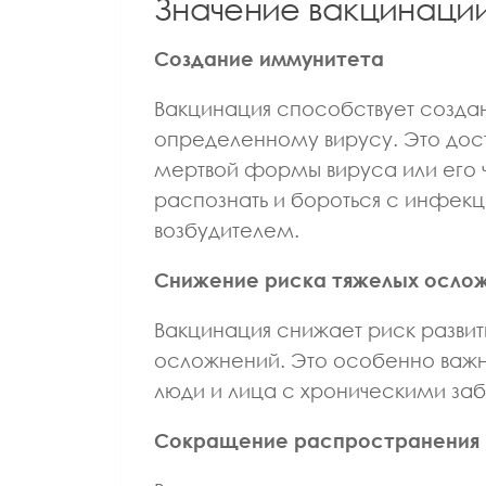
Значение вакцинаци
ВРАЧ ГАСТРОЭНТЕРОЛОГ
ВРАЧ ТЕРАПЕВТ
ВРАЧ Ф
КАНДИДАТ МЕДИЦИНСКИХ НАУК
КАНДИДАТ М
Создание иммунитета
Лазуткина Елена
Алатарце
Вакцинация способствует созда
Леонидовна
Алекс
определенному вирусу. Это дос
мертвой формы вируса или его 
распознать и бороться с инфекц
возбудителем.
Снижение риска тяжелых осло
Вакцинация снижает риск развит
осложнений. Это особенно важно
люди и лица с хроническими за
Сокращение распространения 