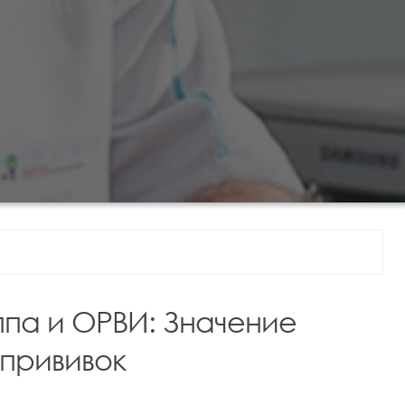
па и ОРВИ: Значение
прививок